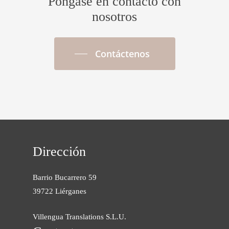
Póngase en contacto con
nosotros
Contáctenos
Dirección
Barrio Bucarrero 59
39722 Liérganes
Villengua Translations S.L.U.